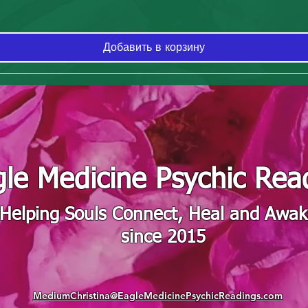
Добавить в корзину
le Medicine Psychic Rea
"Helping Souls Connect, Heal and Awa
since 2015
MediumChristina@EagleMedicinePsychicReadings.com