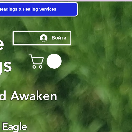
Readings & Healing Services
e
Войти
gs
nd Awaken
 Eagle