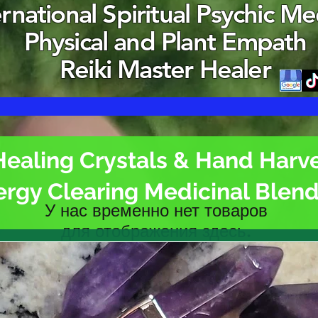
ernational Spiritual Psychic M
Physical and Plant Empath
Reiki Master Healer
Healing Crystals & Hand Harv
ergy Clearing Medicinal Blen
У нас временно нет товаров
для отображения здесь.