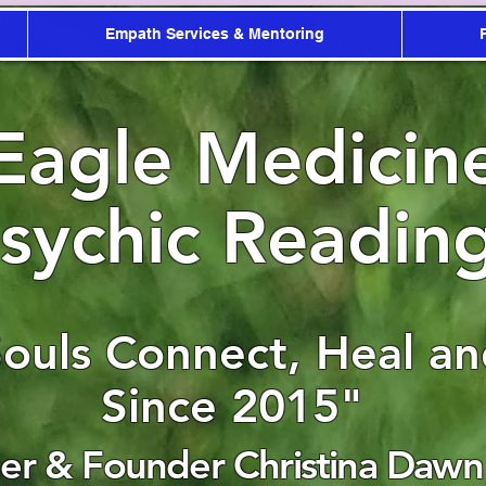
Empath Services & Mentoring
Eagle Medicin
sychic Readin
Souls Connect, Heal a
Since 2015"
r & Founder Christina Dawn