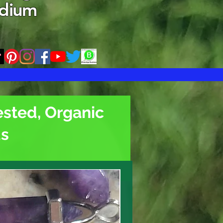
edium
ested, Organic
ds