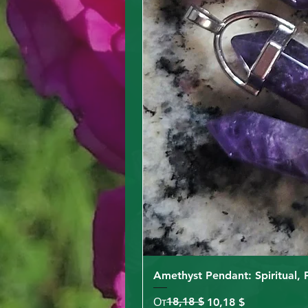
Amethyst Pendant: Spiritual, 
Обычная цена
Цена со скидкой
18,18 $
От
10,18 $