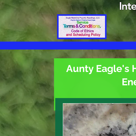
Int
Aunty Eagle's 
En